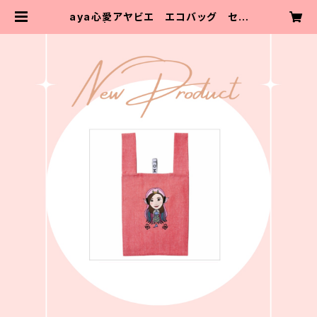
aya心愛アヤビエ エコバッグ セッ
ト | aya心愛 goods shop