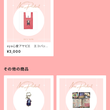
aya心愛アヤビエ エコバッ
グ セット
¥3,000
その他の商品