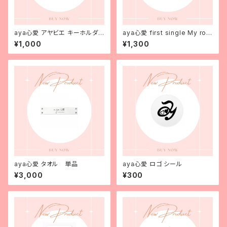
aya心愛 アヤビエ キーホルダ
aya心愛 first single My roc
ー
k〜私の支え〜 単品
¥1,000
¥1,300
aya心愛 タオル 単品
aya心愛 ロゴ シール
¥3,000
¥300